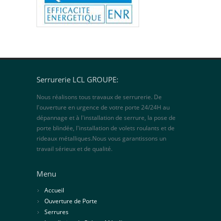
Serrurerie LCL GROUPE:
Nous réalisons tous travaux de serrurerie. De
l'ouverture en urgence de votre porte 24/24H au
dépannage et à l'installation de serrure, la pose de
porte blindée, l'installation de volets roulants et de
rideaux métalliques.Nous vous garantissons un
travail sérieux et de qualité.
Menu
Accueil
Ouverture de Porte
Serrures