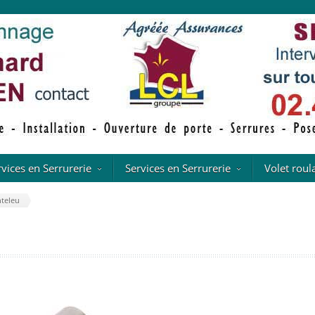
rvices en Serrurerie
Services en Serrurerie
Volet roul
nteleu