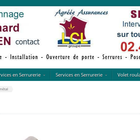
rvices en Serrurerie
Services en Serrurerie
Volet roul
rnétal