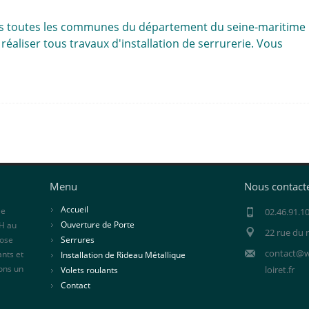
ns toutes les communes du département du seine-maritime
éaliser tous travaux d'installation de serrurerie. Vous
Menu
Nous contact
Accueil
De
02.46.91.1
Ouverture de Porte
4H au
22 rue du
pose
Serrures
contact@ww
ants et
Installation de Rideau Métallique
ons un
loiret.fr
Volets roulants
Contact