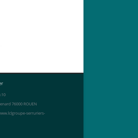
er
0.10
 renard 76000 ROUEN
w.lclgroupe-serruriers-