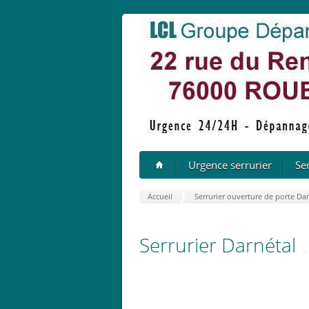
Urgence serrurier
Se
Accueil
Serrurier ouverture de porte Da
Serrurier Darnétal