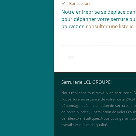
Bonsecours
Notre entreprise se déplace da
pour dépanner votre serrure ou r
pouvez en
consulter une liste ici
Serrurerie LCL GROUPE:
Nous réalisons tous travaux de serrurerie. 
l'ouverture en urgence de votre porte 24/2
dépannage et à l'installation de serrure, la 
de porte blindée, l'installation de volets roul
de rideaux métalliques.Nous vous garantiss
travail sérieux et de qualité.