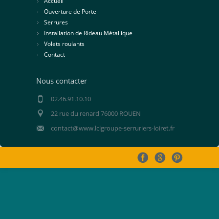
Accueil
Ouverture de Porte
Serrures
Installation de Rideau Métallique
Volets roulants
Contact
Nous contacter
02.46.91.10.10
22 rue du renard 76000 ROUEN
contact@www.lclgroupe-serruriers-loiret.fr